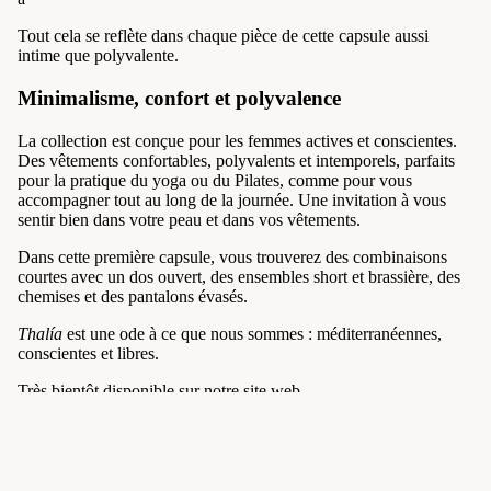
Tout cela se reflète dans chaque pièce de cette capsule aussi
intime que polyvalente.
Minimalisme, confort et polyvalence
La collection est conçue pour les femmes actives et conscientes.
Des vêtements confortables, polyvalents et intemporels, parfaits
pour la pratique du yoga ou du Pilates, comme pour vous
accompagner tout au long de la journée. Une invitation à vous
sentir bien dans votre peau et dans vos vêtements.
Dans cette première capsule, vous trouverez des combinaisons
courtes avec un dos ouvert, des ensembles short et brassière, des
chemises et des pantalons évasés.
Thalía
est une ode à ce que nous sommes : méditerranéennes,
conscientes et libres.
Très bientôt disponible sur notre site web.
Rejoignez notre liste de diffusion
Politique de confidentialité
Bénéficiez d'offres exclusives et d'un accès anticipé aux
Mentions légales
nouveaux produits.